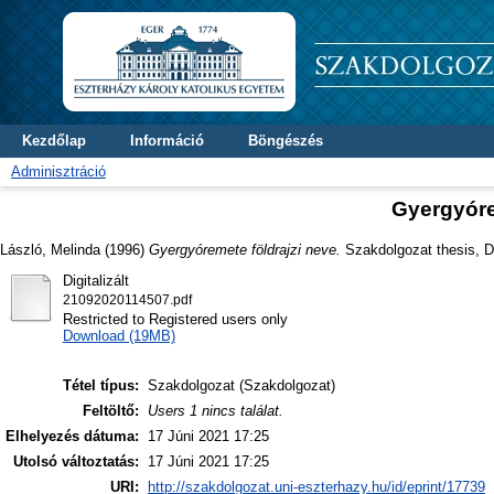
Kezdőlap
Információ
Böngészés
Adminisztráció
Gyergyóre
László, Melinda
(1996)
Gyergyóremete földrajzi neve.
Szakdolgozat thesis, Di
Digitalizált
21092020114507.pdf
Restricted to Registered users only
Download (19MB)
Tétel típus:
Szakdolgozat (Szakdolgozat)
Feltöltő:
Users 1 nincs találat.
Elhelyezés dátuma:
17 Júni 2021 17:25
Utolsó változtatás:
17 Júni 2021 17:25
URI:
http://szakdolgozat.uni-eszterhazy.hu/id/eprint/17739