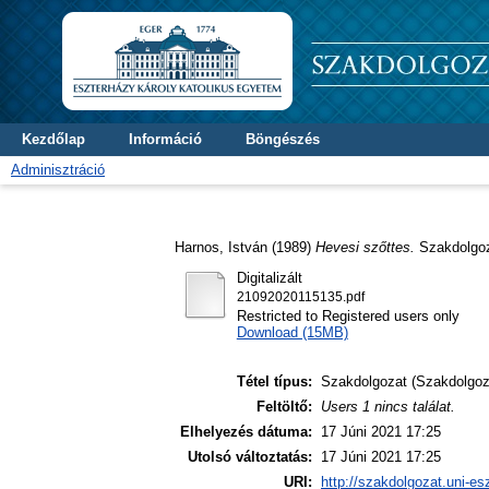
Kezdőlap
Információ
Böngészés
Adminisztráció
Harnos, István
(1989)
Hevesi szőttes.
Szakdolgoza
Digitalizált
21092020115135.pdf
Restricted to Registered users only
Download (15MB)
Tétel típus:
Szakdolgozat (Szakdolgoz
Feltöltő:
Users 1 nincs találat.
Elhelyezés dátuma:
17 Júni 2021 17:25
Utolsó változtatás:
17 Júni 2021 17:25
URI:
http://szakdolgozat.uni-es