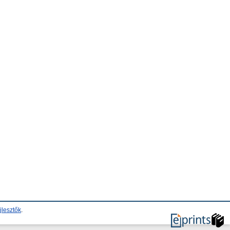
jlesztők
.