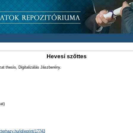
Hevesi szőttes
t thesis, Digitalizálás Jászberény.
at)
zterhazy.hu/id/eprint/17743