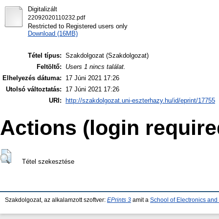
Digitalizált
22092020110232.pdf
Restricted to Registered users only
Download (16MB)
Tétel típus:
Szakdolgozat (Szakdolgozat)
Feltöltő:
Users 1 nincs találat.
Elhelyezés dátuma:
17 Júni 2021 17:26
Utolsó változtatás:
17 Júni 2021 17:26
URI:
http://szakdolgozat.uni-eszterhazy.hu/id/eprint/17755
Actions (login require
Tétel szekesztése
Szakdolgozat, az alkalamzott szoftver:
EPrints 3
amit a
School of Electronics an