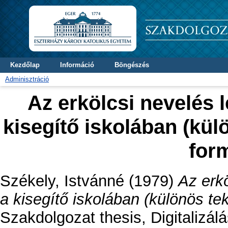
Kezdőlap
Információ
Böngészés
Adminisztráció
Az erkölcsi nevelés 
kisegítő iskolában (kül
for
Székely, Istvánné
(1979)
Az erk
a kisegítő iskolában (különös tek
Szakdolgozat thesis, Digitalizál