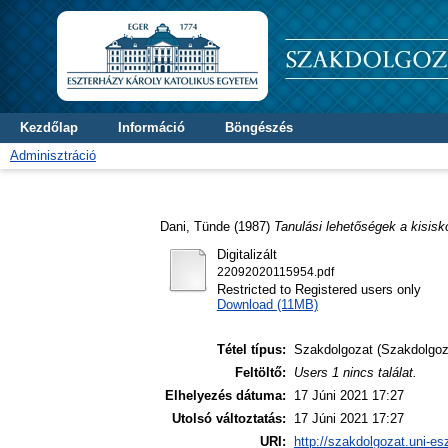
Kezdőlap
Információ
Böngészés
Adminisztráció
Dani, Tünde
(1987)
Tanulási lehetőségek a kisisk
Digitalizált
22092020115954.pdf
Restricted to Registered users only
Download (11MB)
Tétel típus:
Szakdolgozat (Szakdolgoz
Feltöltő:
Users 1 nincs találat.
Elhelyezés dátuma:
17 Júni 2021 17:27
Utolsó változtatás:
17 Júni 2021 17:27
URI:
http://szakdolgozat.uni-es