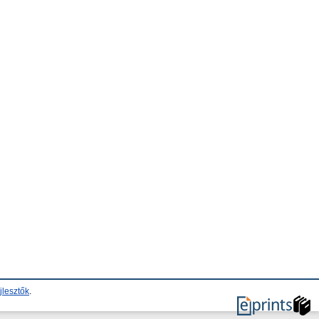
jlesztők
.