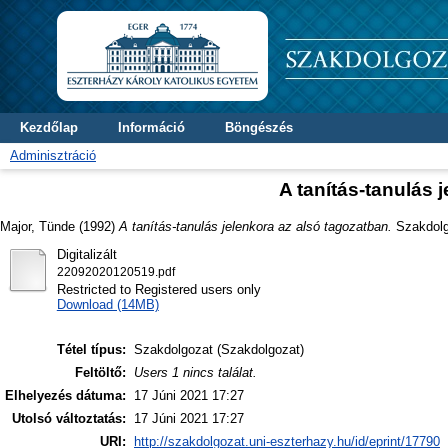
Kezdőlap
Információ
Böngészés
Adminisztráció
A tanítás-tanulás 
Major, Tünde
(1992)
A tanítás-tanulás jelenkora az alsó tagozatban.
Szakdolgo
Digitalizált
22092020120519.pdf
Restricted to Registered users only
Download (14MB)
Tétel típus:
Szakdolgozat (Szakdolgozat)
Feltöltő:
Users 1 nincs találat.
Elhelyezés dátuma:
17 Júni 2021 17:27
Utolsó változtatás:
17 Júni 2021 17:27
URI:
http://szakdolgozat.uni-eszterhazy.hu/id/eprint/17790