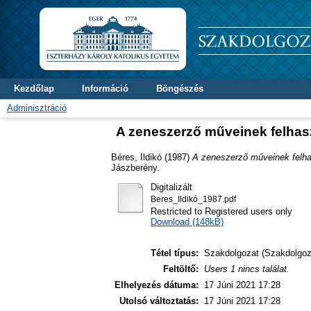
Kezdőlap
Információ
Böngészés
Adminisztráció
A zeneszerző műveinek felhasz
Béres, Ildikó
(1987)
A zeneszerző műveinek felhas
Jászberény.
Digitalizált
Beres_Ildikó_1987.pdf
Restricted to Registered users only
Download (148kB)
Tétel típus:
Szakdolgozat (Szakdolgoz
Feltöltő:
Users 1 nincs találat.
Elhelyezés dátuma:
17 Júni 2021 17:28
Utolsó változtatás:
17 Júni 2021 17:28