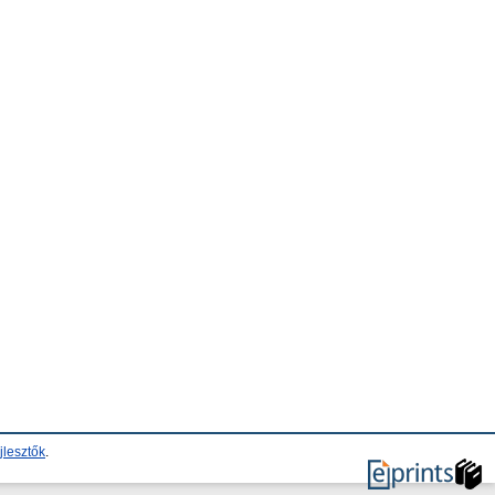
jlesztők
.