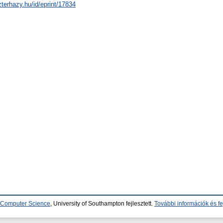
zterhazy.hu/id/eprint/17834
d Computer Science
, University of Southampton fejlesztett.
További információk és fe