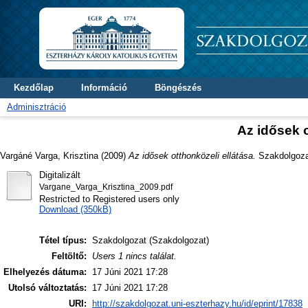
Kezdőlap
Információ
Böngészés
Adminisztráció
Az idősek o
Vargáné Varga, Krisztina
(2009)
Az idősek otthonközeli ellátása.
Szakdolgozat
Digitalizált
Vargane_Varga_Krisztina_2009.pdf
Restricted to Registered users only
Download (350kB)
Tétel típus:
Szakdolgozat (Szakdolgozat)
Feltöltő:
Users 1 nincs találat.
Elhelyezés dátuma:
17 Júni 2021 17:28
Utolsó változtatás:
17 Júni 2021 17:28
URI:
http://szakdolgozat.uni-eszterhazy.hu/id/eprint/17838