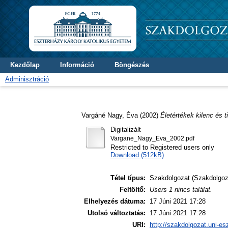
Kezdőlap
Információ
Böngészés
Adminisztráció
Vargáné Nagy, Éva
(2002)
Életértékek kilenc és 
Digitalizált
Vargane_Nagy_Eva_2002.pdf
Restricted to Registered users only
Download (512kB)
Tétel típus:
Szakdolgozat (Szakdolgoz
Feltöltő:
Users 1 nincs találat.
Elhelyezés dátuma:
17 Júni 2021 17:28
Utolsó változtatás:
17 Júni 2021 17:28
URI:
http://szakdolgozat.uni-es