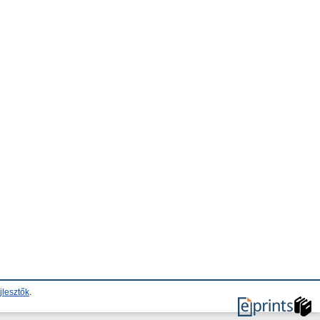
jlesztők
.