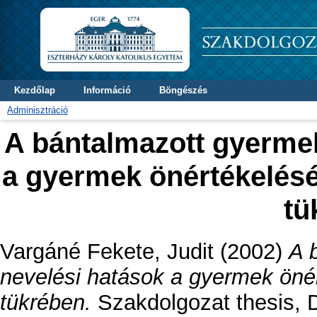
Kezdőlap
Információ
Böngészés
Adminisztráció
A bántalmazott gyermek
a gyermek önértékelésé
tü
Vargáné Fekete, Judit
(2002)
A 
nevelési hatások a gyermek önér
tükrében.
Szakdolgozat thesis, D