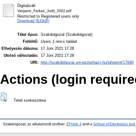
Digitalizált
Vargane_Farkas_Judit_2002.pdf
Restricted to Registered users only
Download (631kB)
Tétel típus:
Szakdolgozat (Szakdolgozat)
Feltöltő:
Users 1 nincs találat.
Elhelyezés dátuma:
17 Júni 2021 17:28
Utolsó változtatás:
17 Júni 2021 17:28
URI:
http://szakdolgozat.uni-eszterhazy.hu/id/eprint/17840
Actions (login require
Tétel szekesztése
Szakdolgozat, az alkalamzott szoftver:
EPrints 3
amit a
School of Electronics an