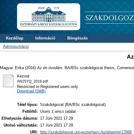
Kezdőlap
Információ
Böngészés
Adminisztráció
Az
Magyar, Erika
(2016)
Az én óvodám.
BA/BSc szakdolgozat thesis, Comenius
Kézirat
AN25YQ_2016.pdf
Restricted to Registered users only
Download (1MB)
Tétel típus:
Szakdolgozat (BA/BSc szakdolgozat)
Feltöltő:
Users 1 nincs találat.
Elhelyezés dátuma:
17 Júni 2021 17:29
Utolsó változtatás:
17 Júni 2021 17:29
URI:
http://szakdolgozat.uni-eszterhazy.hu/id/eprint/17889