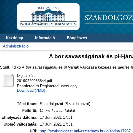
Kezdőlap
Információ
Böngészés
Adminisztráció
A bor savasságának és pH-jána
Studt, Ildikó
A bor savasságának és pH-jának változása kezelés és derítés h
Digitalizált
20190220083844.pdf
Restricted to Registered users only
Download (7MB)
Tétel típus:
Szakdolgozat (Szakdolgozat)
Feltöltő:
Users 1 nincs találat.
Elhelyezés dátuma:
17 Júni 2021 17:31
Utolsó változtatás:
17 Júni 2021 17:31
URI:
http://szakdolgozat.uni-eszterhazy.hu/id/eprint/17937