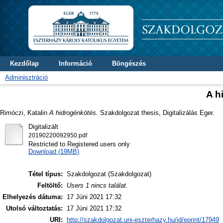
Kezdőlap
Információ
Böngészés
Adminisztráció
A h
Rimóczi, Katalin
A hidrogénkötés.
Szakdolgozat thesis, Digitalizálás Eger.
Digitalizált
20190220092950.pdf
Restricted to Registered users only
Download (19MB)
Tétel típus:
Szakdolgozat (Szakdolgozat)
Feltöltő:
Users 1 nincs találat.
Elhelyezés dátuma:
17 Júni 2021 17:32
Utolsó változtatás:
17 Júni 2021 17:32
URI:
http://szakdolgozat.uni-eszterhazy.hu/id/eprint/17949