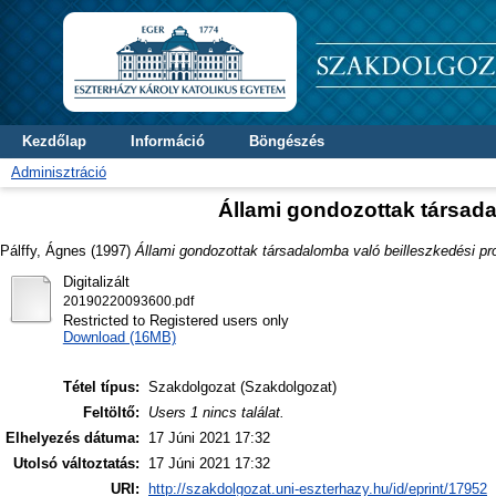
Kezdőlap
Információ
Böngészés
Adminisztráció
Állami gondozottak társada
Pálffy, Ágnes
(1997)
Állami gondozottak társadalomba való beilleszkedési pr
Digitalizált
20190220093600.pdf
Restricted to Registered users only
Download (16MB)
Tétel típus:
Szakdolgozat (Szakdolgozat)
Feltöltő:
Users 1 nincs találat.
Elhelyezés dátuma:
17 Júni 2021 17:32
Utolsó változtatás:
17 Júni 2021 17:32
URI:
http://szakdolgozat.uni-eszterhazy.hu/id/eprint/17952