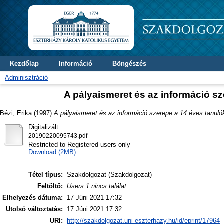
Kezdőlap
Információ
Böngészés
Adminisztráció
A pályaismeret és az információ s
Bézi, Erika
(1997)
A pályaismeret és az információ szerepe a 14 éves tanuló
Digitalizált
20190220095743.pdf
Restricted to Registered users only
Download (2MB)
Tétel típus:
Szakdolgozat (Szakdolgozat)
Feltöltő:
Users 1 nincs találat.
Elhelyezés dátuma:
17 Júni 2021 17:32
Utolsó változtatás:
17 Júni 2021 17:32
URI:
http://szakdolgozat.uni-eszterhazy.hu/id/eprint/17964