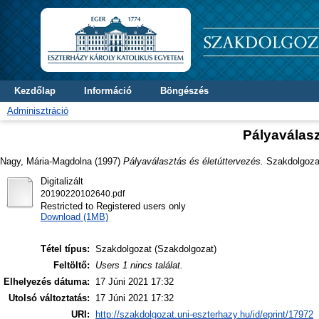
Kezdőlap
Információ
Böngészés
Adminisztráció
Pályaválasz
Nagy, Mária-Magdolna
(1997)
Pályaválasztás és életúttervezés.
Szakdolgozat 
Digitalizált
20190220102640.pdf
Restricted to Registered users only
Download (1MB)
Tétel típus:
Szakdolgozat (Szakdolgozat)
Feltöltő:
Users 1 nincs találat.
Elhelyezés dátuma:
17 Júni 2021 17:32
Utolsó változtatás:
17 Júni 2021 17:32
URI:
http://szakdolgozat.uni-eszterhazy.hu/id/eprint/17972