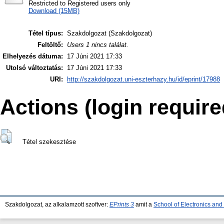
Restricted to Registered users only
Download (15MB)
Tétel típus:
Szakdolgozat (Szakdolgozat)
Feltöltő:
Users 1 nincs találat.
Elhelyezés dátuma:
17 Júni 2021 17:33
Utolsó változtatás:
17 Júni 2021 17:33
URI:
http://szakdolgozat.uni-eszterhazy.hu/id/eprint/17988
Actions (login require
Tétel szekesztése
Szakdolgozat, az alkalamzott szoftver:
EPrints 3
amit a
School of Electronics an