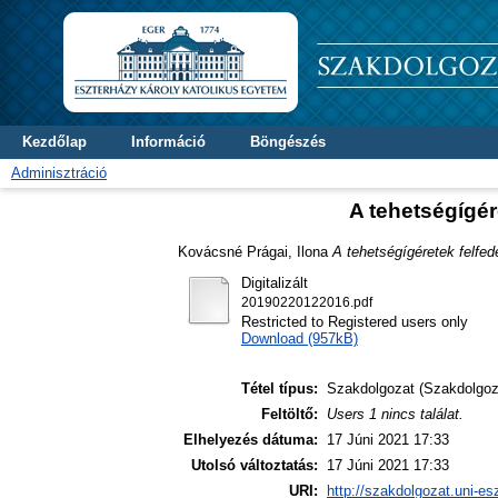
Kezdőlap
Információ
Böngészés
Adminisztráció
A tehetségígér
Kovácsné Prágai, Ilona
A tehetségígéretek felfed
Digitalizált
20190220122016.pdf
Restricted to Registered users only
Download (957kB)
Tétel típus:
Szakdolgozat (Szakdolgoz
Feltöltő:
Users 1 nincs találat.
Elhelyezés dátuma:
17 Júni 2021 17:33
Utolsó változtatás:
17 Júni 2021 17:33
URI:
http://szakdolgozat.uni-es