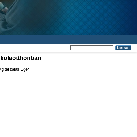
iskolaotthonban
gitalizálás Eger.