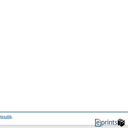
jlesztők
.