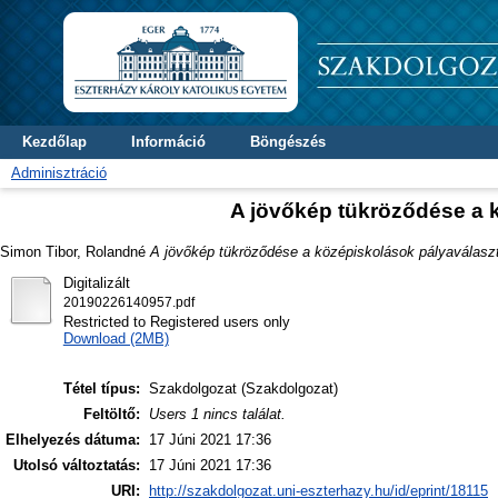
Kezdőlap
Információ
Böngészés
Adminisztráció
A jövőkép tükröződése a 
Simon Tibor, Rolandné
A jövőkép tükröződése a középiskolások pályaválasz
Digitalizált
20190226140957.pdf
Restricted to Registered users only
Download (2MB)
Tétel típus:
Szakdolgozat (Szakdolgozat)
Feltöltő:
Users 1 nincs találat.
Elhelyezés dátuma:
17 Júni 2021 17:36
Utolsó változtatás:
17 Júni 2021 17:36
URI:
http://szakdolgozat.uni-eszterhazy.hu/id/eprint/18115