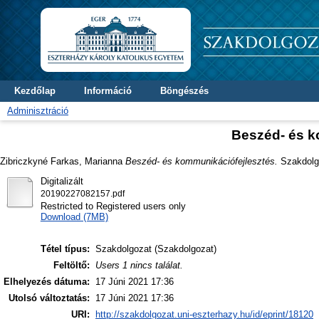
Kezdőlap
Információ
Böngészés
Adminisztráció
Beszéd- és k
Zibriczkyné Farkas, Marianna
Beszéd- és kommunikációfejlesztés.
Szakdolgo
Digitalizált
20190227082157.pdf
Restricted to Registered users only
Download (7MB)
Tétel típus:
Szakdolgozat (Szakdolgozat)
Feltöltő:
Users 1 nincs találat.
Elhelyezés dátuma:
17 Júni 2021 17:36
Utolsó változtatás:
17 Júni 2021 17:36
URI:
http://szakdolgozat.uni-eszterhazy.hu/id/eprint/18120