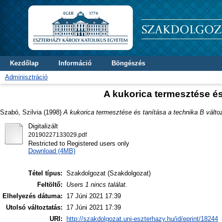
Kezdőlap
Információ
Böngészés
Adminisztráció
A kukorica termesztése és
Szabó, Szilvia
(1998)
A kukorica termesztése és tanítása a technika B válto
Digitalizált
20190227133029.pdf
Restricted to Registered users only
Download (4MB)
Tétel típus:
Szakdolgozat (Szakdolgozat)
Feltöltő:
Users 1 nincs találat.
Elhelyezés dátuma:
17 Júni 2021 17:39
Utolsó változtatás:
17 Júni 2021 17:39
URI:
http://szakdolgozat.uni-eszterhazy.hu/id/eprint/18244