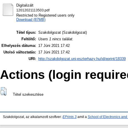
Digitalizált
12012021113503.pdf
Restricted to Registered users only
Download (87MB)
Tétel típus:
Szakdolgozat (Szakdolgozat)
Feltöltő:
Users 1 nincs találat.
Elhelyezés dátuma:
17 Júni 2021 17:42
Utolsó változtatás:
17 Júni 2021 17:42
URI:
http://szakdolgozat.uni-eszterhazy.hu/id/eprint/18339
Actions (login require
Tétel szekesztése
Szakdolgozat, az alkalamzott szoftver:
EPrints 3
amit a
School of Electronics an