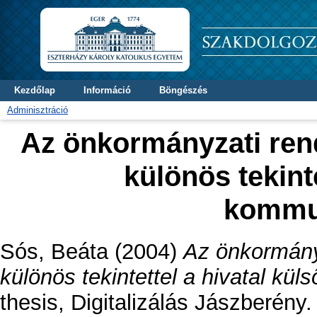
Kezdőlap
Információ
Böngészés
Adminisztráció
Az önkormányzati rend
különös tekinte
kommun
Sós, Beáta
(2004)
Az önkormányz
különös tekintettel a hivatal kü
thesis, Digitalizálás Jászberény.