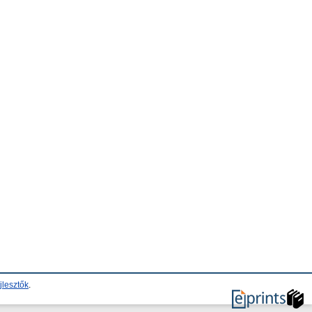
jlesztők
.