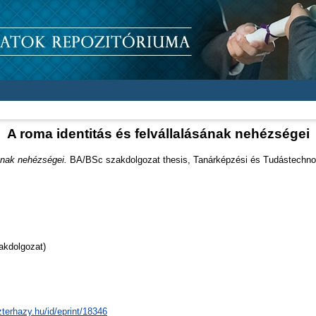
A roma identitás és felvállalásának nehézségei
sának nehézségei.
BA/BSc szakdolgozat thesis, Tanárképzési és Tudástechnol
akdolgozat)
zterhazy.hu/id/eprint/18346