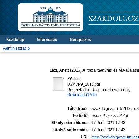
Kezdőlap
Információ
Böngészés
Adminisztráció
Lázi, Anett
(2016)
A roma identitás és felvállalá
Kézirat
U3MDP9_2016.pdf
Restricted to Registered users only
Download (1MB)
Tétel típus:
Szakdolgozat (BA/BSc sz
Feltöltő:
Users 1 nincs találat.
Elhelyezés dátuma:
17 Júni 2021 17:43
Utolsó változtatás:
17 Júni 2021 17:43
URI:
http://szakdolgozat.uni-es