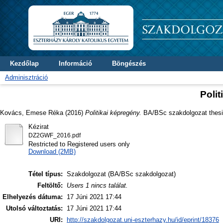
Kezdőlap
Információ
Böngészés
Adminisztráció
Poli
Kovács, Emese Réka
(2016)
Politikai képregény.
BA/BSc szakdolgozat thesi
Kézirat
DZ2GWF_2016.pdf
Restricted to Registered users only
Download (2MB)
Tétel típus:
Szakdolgozat (BA/BSc szakdolgozat)
Feltöltő:
Users 1 nincs találat.
Elhelyezés dátuma:
17 Júni 2021 17:44
Utolsó változtatás:
17 Júni 2021 17:44
URI:
http://szakdolgozat.uni-eszterhazy.hu/id/eprint/18376