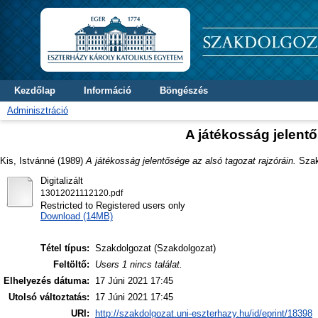
Kezdőlap
Információ
Böngészés
Adminisztráció
A játékosság jelentő
Kis, Istvánné
(1989)
A játékosság jelentősége az alsó tagozat rajzóráin.
Szakd
Digitalizált
13012021112120.pdf
Restricted to Registered users only
Download (14MB)
Tétel típus:
Szakdolgozat (Szakdolgozat)
Feltöltő:
Users 1 nincs találat.
Elhelyezés dátuma:
17 Júni 2021 17:45
Utolsó változtatás:
17 Júni 2021 17:45
URI:
http://szakdolgozat.uni-eszterhazy.hu/id/eprint/18398