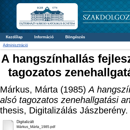
Kezdőlap
Információ
Böngészés
Adminisztráció
A hangszínhallás fejles
tagozatos zenehallgat
Márkus, Márta
(1985)
A hangszín
alsó tagozatos zenehallgatási a
thesis, Digitalizálás Jászberény.
Digitalizált
Márkus_Márta_1985.pdf