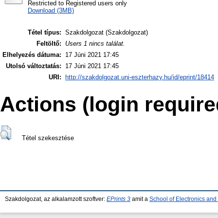
Restricted to Registered users only
Download (3MB)
Tétel típus:
Szakdolgozat (Szakdolgozat)
Feltöltő:
Users 1 nincs találat.
Elhelyezés dátuma:
17 Júni 2021 17:45
Utolsó változtatás:
17 Júni 2021 17:45
URI:
http://szakdolgozat.uni-eszterhazy.hu/id/eprint/18414
Actions (login require
Tétel szekesztése
Szakdolgozat, az alkalamzott szoftver:
EPrints 3
amit a
School of Electronics an