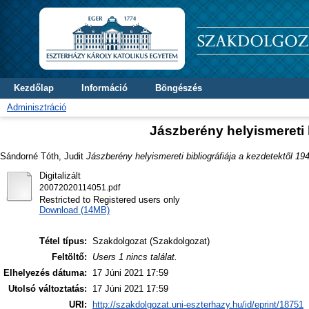
Kezdőlap
Információ
Böngészés
Adminisztráció
Jászberény helyismereti b
Sándorné Tóth, Judit
Jászberény helyismereti bibliográfiája a kezdetektől 194
Digitalizált
20072020114051.pdf
Restricted to Registered users only
Download (14MB)
Tétel típus:
Szakdolgozat (Szakdolgozat)
Feltöltő:
Users 1 nincs találat.
Elhelyezés dátuma:
17 Júni 2021 17:59
Utolsó változtatás:
17 Júni 2021 17:59
URI:
http://szakdolgozat.uni-eszterhazy.hu/id/eprint/18751