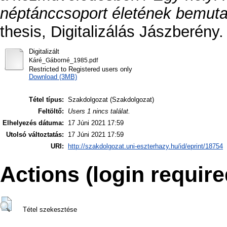
néptánccsoport életének bemutat
thesis, Digitalizálás Jászberény.
Digitalizált
Káré_Gáborné_1985.pdf
Restricted to Registered users only
Download (3MB)
Tétel típus:
Szakdolgozat (Szakdolgozat)
Feltöltő:
Users 1 nincs találat.
Elhelyezés dátuma:
17 Júni 2021 17:59
Utolsó változtatás:
17 Júni 2021 17:59
URI:
http://szakdolgozat.uni-eszterhazy.hu/id/eprint/18754
Actions (login require
Tétel szekesztése