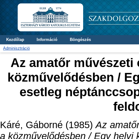
Kezdőlap
Információ
Böngészés
Adminisztráció
Az amatőr művészeti 
közművelődésben / Eg
esetleg néptánccsop
feld
Káré, Gáborné
(1985)
Az amatőr
a közművelődésben / Egy helyi 