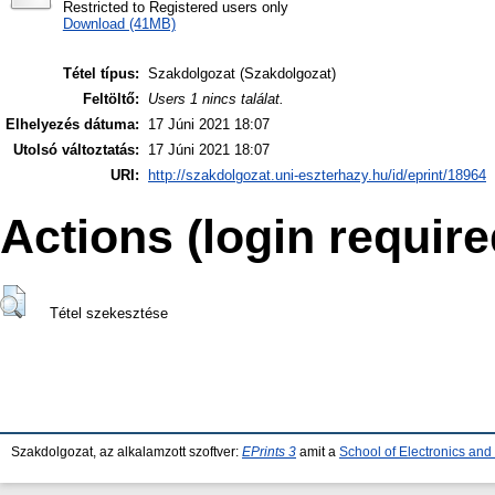
Restricted to Registered users only
Download (41MB)
Tétel típus:
Szakdolgozat (Szakdolgozat)
Feltöltő:
Users 1 nincs találat.
Elhelyezés dátuma:
17 Júni 2021 18:07
Utolsó változtatás:
17 Júni 2021 18:07
URI:
http://szakdolgozat.uni-eszterhazy.hu/id/eprint/18964
Actions (login require
Tétel szekesztése
Szakdolgozat, az alkalamzott szoftver:
EPrints 3
amit a
School of Electronics an