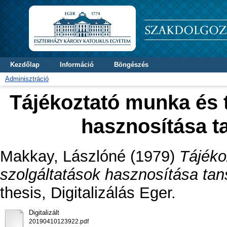
Kezdőlap
Információ
Böngészés
Adminisztráció
Tájékoztató munka és t
hasznosítása t
Makkay, Lászlóné
(1979)
Tájéko
szolgáltatások hasznosítása tan
thesis, Digitalizálás Eger.
Digitalizált
20190410123922.pdf