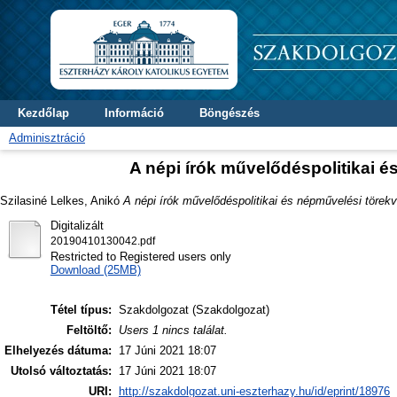
Kezdőlap
Információ
Böngészés
Adminisztráció
A népi írók művelődéspolitikai é
Szilasiné Lelkes, Anikó
A népi írók művelődéspolitikai és népművelési törek
Digitalizált
20190410130042.pdf
Restricted to Registered users only
Download (25MB)
Tétel típus:
Szakdolgozat (Szakdolgozat)
Feltöltő:
Users 1 nincs találat.
Elhelyezés dátuma:
17 Júni 2021 18:07
Utolsó változtatás:
17 Júni 2021 18:07
URI:
http://szakdolgozat.uni-eszterhazy.hu/id/eprint/18976