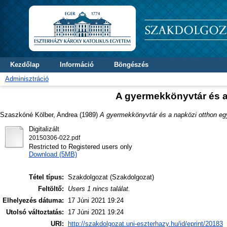
Kezdőlap
Információ
Böngészés
Adminisztráció
A gyermekkönyvtár és 
Szaszkóné Kölber, Andrea
(1989)
A gyermekkönyvtár és a napközi otthon e
Digitalizált
20150306-022.pdf
Restricted to Registered users only
Download (5MB)
Tétel típus:
Szakdolgozat (Szakdolgozat)
Feltöltő:
Users 1 nincs találat.
Elhelyezés dátuma:
17 Júni 2021 19:24
Utolsó változtatás:
17 Júni 2021 19:24
URI:
http://szakdolgozat.uni-eszterhazy.hu/id/eprint/20183