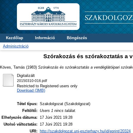
Kezdőlap
Információ
Böngészés
Adminisztráció
Szórakozás és szórakoztatás a v
Köves, Tamás
(1983)
Szórakozás és szórakoztatás a vendéglátóipari szórak
Digitalizált
20150310-016.pdf
Restricted to Registered users only
Download (3MB)
Tétel típus:
Szakdolgozat (Szakdolgozat)
Feltöltő:
Users 1 nincs találat.
Elhelyezés dátuma:
17 Júni 2021 19:28
Utolsó változtatás:
17 Júni 2021 19:28
URI:
http://szakdolgozat.uni-eszterhazy.hu/id/eprint/20324