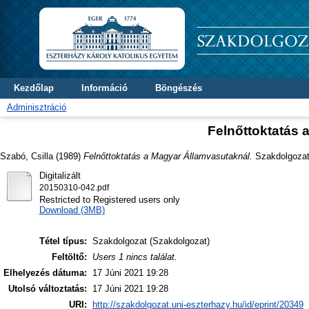
Kezdőlap
Információ
Böngészés
Adminisztráció
Felnőttoktatás 
Szabó, Csilla
(1989)
Felnőttoktatás a Magyar Államvasutaknál.
Szakdolgozat 
Digitalizált
20150310-042.pdf
Restricted to Registered users only
Download (3MB)
Tétel típus:
Szakdolgozat (Szakdolgozat)
Feltöltő:
Users 1 nincs találat.
Elhelyezés dátuma:
17 Júni 2021 19:28
Utolsó változtatás:
17 Júni 2021 19:28
URI:
http://szakdolgozat.uni-eszterhazy.hu/id/eprint/20349