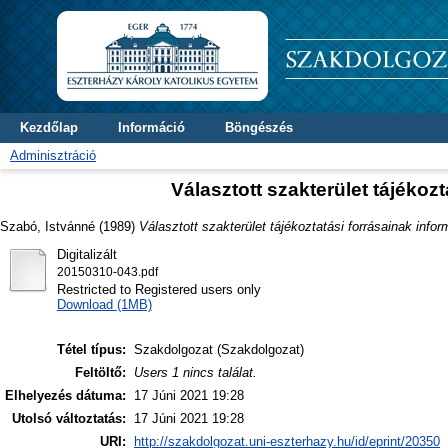
Kezdőlap
Információ
Böngészés
Adminisztráció
Választott szakterület tájékoz
Szabó, Istvánné
(1989)
Választott szakterület tájékoztatási forrásainak info
Digitalizált
20150310-043.pdf
Restricted to Registered users only
Download (1MB)
Tétel típus:
Szakdolgozat (Szakdolgozat)
Feltöltő:
Users 1 nincs találat.
Elhelyezés dátuma:
17 Júni 2021 19:28
Utolsó változtatás:
17 Júni 2021 19:28
URI:
http://szakdolgozat.uni-eszterhazy.hu/id/eprint/20350