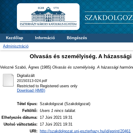
Kezdőlap
Információ
Böngészés
Adminisztráció
Olvasás és személyiség. A házassági
Velozné Szabó, Ágnes
(1985)
Olvasás és személyiség. A házassági harmóni
Digitalizált
20150313-024.pdf
Restricted to Registered users only
Download (4MB)
Tétel típus:
Szakdolgozat (Szakdolgozat)
Feltöltő:
Users 1 nincs találat.
Elhelyezés dátuma:
17 Júni 2021 19:31
Utolsó változtatás:
17 Júni 2021 19:31
URI:
http://szakdolgozat.uni-eszterhazy.hu/id/eprint/20461