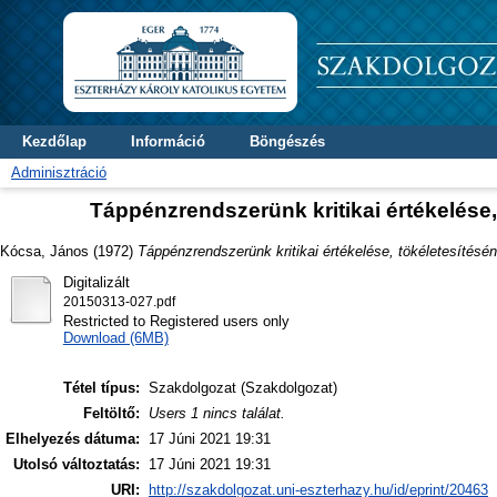
Kezdőlap
Információ
Böngészés
Adminisztráció
Táppénzrendszerünk kritikai értékelése
Kócsa, János
(1972)
Táppénzrendszerünk kritikai értékelése, tökéletesítés
Digitalizált
20150313-027.pdf
Restricted to Registered users only
Download (6MB)
Tétel típus:
Szakdolgozat (Szakdolgozat)
Feltöltő:
Users 1 nincs találat.
Elhelyezés dátuma:
17 Júni 2021 19:31
Utolsó változtatás:
17 Júni 2021 19:31
URI:
http://szakdolgozat.uni-eszterhazy.hu/id/eprint/20463