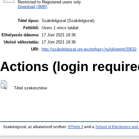
Restricted to Registered users only
Download (3MB)
Tétel típus:
Szakdolgozat (Szakdolgozat)
Feltöltő:
Users 1 nincs találat.
Elhelyezés dátuma:
17 Júni 2021 19:36
Utolsó változtatás:
17 Júni 2021 19:36
URI:
http://szakdolgozat.uni-eszterhazy.hu/id/eprint/20632
Actions (login require
Tétel szekesztése
Szakdolgozat, az alkalamzott szoftver:
EPrints 3
amit a
School of Electronics an