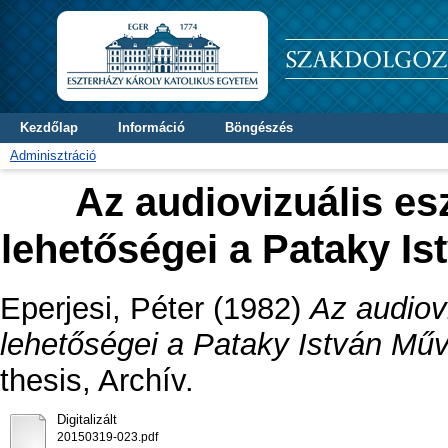
Kezdőlap
Információ
Böngészés
Adminisztráció
Az audiovizuális e
lehetőségei a Pataky I
Eperjesi, Péter
(1982)
Az audiov
lehetőségei a Pataky István Mű
thesis, Archív.
Digitalizált
20150319-023.pdf