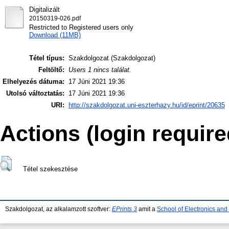
Digitalizált
20150319-026.pdf
Restricted to Registered users only
Download (11MB)
Tétel típus:
Szakdolgozat (Szakdolgozat)
Feltöltő:
Users 1 nincs találat.
Elhelyezés dátuma:
17 Júni 2021 19:36
Utolsó változtatás:
17 Júni 2021 19:36
URI:
http://szakdolgozat.uni-eszterhazy.hu/id/eprint/20635
Actions (login require
Tétel szekesztése
Szakdolgozat, az alkalamzott szoftver:
EPrints 3
amit a
School of Electronics an