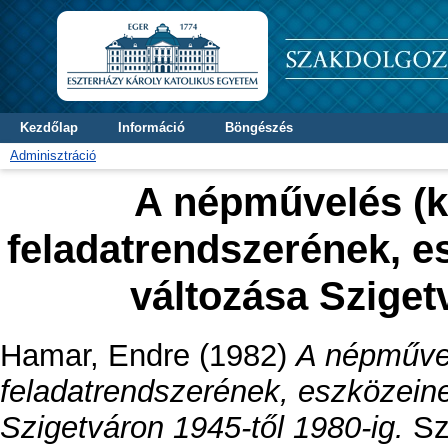
Kezdőlap
Információ
Böngészés
Adminisztráció
A népművelés (k
feladatrendszerének, 
változása Sziget
Hamar, Endre
(1982)
A népművel
feladatrendszerének, eszközein
Szigetváron 1945-től 1980-ig.
Sza