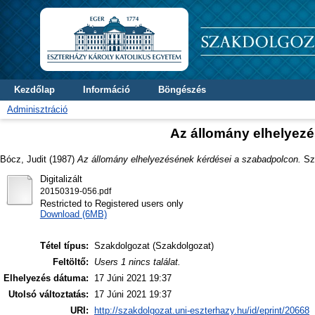
Kezdőlap
Információ
Böngészés
Adminisztráció
Az állomány elhelyez
Bócz, Judit
(1987)
Az állomány elhelyezésének kérdései a szabadpolcon.
Sza
Digitalizált
20150319-056.pdf
Restricted to Registered users only
Download (6MB)
Tétel típus:
Szakdolgozat (Szakdolgozat)
Feltöltő:
Users 1 nincs találat.
Elhelyezés dátuma:
17 Júni 2021 19:37
Utolsó változtatás:
17 Júni 2021 19:37
URI:
http://szakdolgozat.uni-eszterhazy.hu/id/eprint/20668