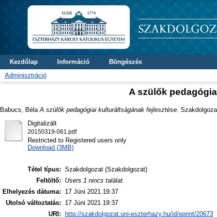
Kezdőlap
Információ
Böngészés
Adminisztráció
A szülők pedagógiai
Babucs, Béla
A szülők pedagógiai kulturáltságának fejlesztése.
Szakdolgozat 
Digitalizált
20150319-061.pdf
Restricted to Registered users only
Download (3MB)
Tétel típus:
Szakdolgozat (Szakdolgozat)
Feltöltő:
Users 1 nincs találat.
Elhelyezés dátuma:
17 Júni 2021 19:37
Utolsó változtatás:
17 Júni 2021 19:37
URI:
http://szakdolgozat.uni-eszterhazy.hu/id/eprint/20673