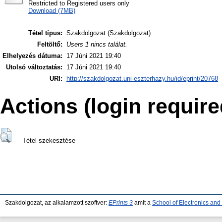
Restricted to Registered users only
Download (7MB)
Tétel típus:
Szakdolgozat (Szakdolgozat)
Feltöltő:
Users 1 nincs találat.
Elhelyezés dátuma:
17 Júni 2021 19:40
Utolsó változtatás:
17 Júni 2021 19:40
URI:
http://szakdolgozat.uni-eszterhazy.hu/id/eprint/20768
Actions (login require
Tétel szekesztése
Szakdolgozat, az alkalamzott szoftver:
EPrints 3
amit a
School of Electronics an