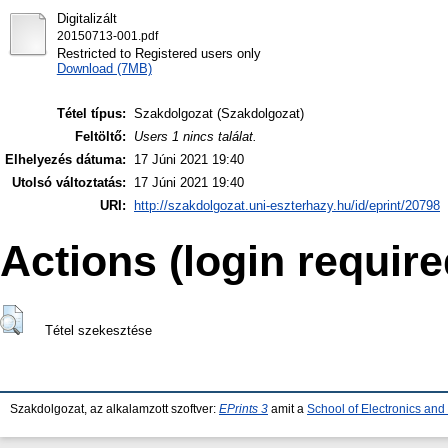
Digitalizált
20150713-001.pdf
Restricted to Registered users only
Download (7MB)
Tétel típus:
Szakdolgozat (Szakdolgozat)
Feltöltő:
Users 1 nincs találat.
Elhelyezés dátuma:
17 Júni 2021 19:40
Utolsó változtatás:
17 Júni 2021 19:40
URI:
http://szakdolgozat.uni-eszterhazy.hu/id/eprint/20798
Actions (login require
Tétel szekesztése
Szakdolgozat, az alkalamzott szoftver:
EPrints 3
amit a
School of Electronics an