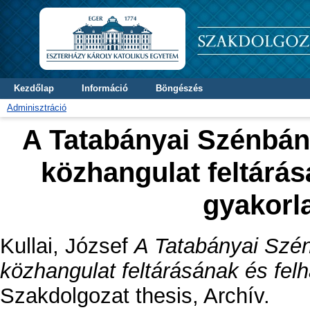
Kezdőlap
Információ
Böngészés
Adminisztráció
A Tatabányai Szénbány
közhangulat feltárá
gyakorl
Kullai, József
A Tatabányai Szén
közhangulat feltárásának és fel
Szakdolgozat thesis, Archív.