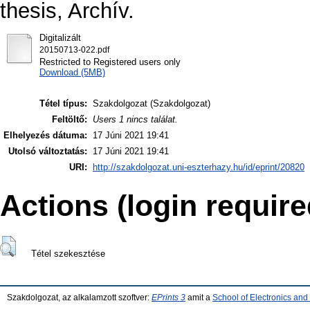
thesis, Archív.
Digitalizált
20150713-022.pdf
Restricted to Registered users only
Download (5MB)
Tétel típus:
Szakdolgozat (Szakdolgozat)
Feltöltő:
Users 1 nincs találat.
Elhelyezés dátuma:
17 Júni 2021 19:41
Utolsó változtatás:
17 Júni 2021 19:41
URI:
http://szakdolgozat.uni-eszterhazy.hu/id/eprint/20820
Actions (login require
Tétel szekesztése
Szakdolgozat, az alkalamzott szoftver:
EPrints 3
amit a
School of Electronics an