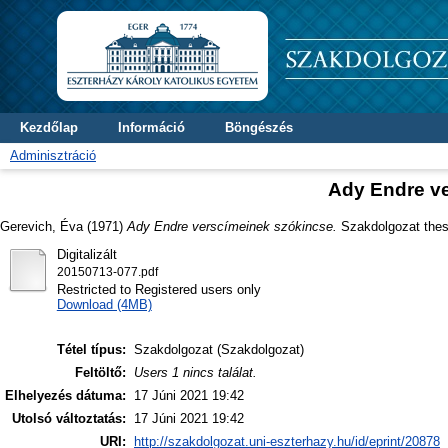
Kezdőlap
Információ
Böngészés
Adminisztráció
Ady Endre v
Gerevich, Éva
(1971)
Ady Endre verscímeinek szókincse.
Szakdolgozat thesi
Digitalizált
20150713-077.pdf
Restricted to Registered users only
Download (4MB)
Tétel típus:
Szakdolgozat (Szakdolgozat)
Feltöltő:
Users 1 nincs találat.
Elhelyezés dátuma:
17 Júni 2021 19:42
Utolsó változtatás:
17 Júni 2021 19:42
URI:
http://szakdolgozat.uni-eszterhazy.hu/id/eprint/20878