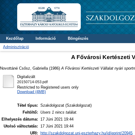
Kezdőlap
Információ
Böngészés
Adminisztráció
A Fővárosi Kertészeti V
Novottáné Csősz, Gabriella
(1986)
A Fővárosi Kertészeti Vállalat nyári sport
Digitalizált
20150714-053.pdf
Restricted to Registered users only
Download (4MB)
Tétel típus:
Szakdolgozat (Szakdolgozat)
Feltöltő:
Users 1 nincs találat.
Elhelyezés dátuma:
17 Júni 2021 19:44
Utolsó változtatás:
17 Júni 2021 19:44
URI:
http://szakdolgozat.uni-eszterhazy.hu/id/eprint/20945