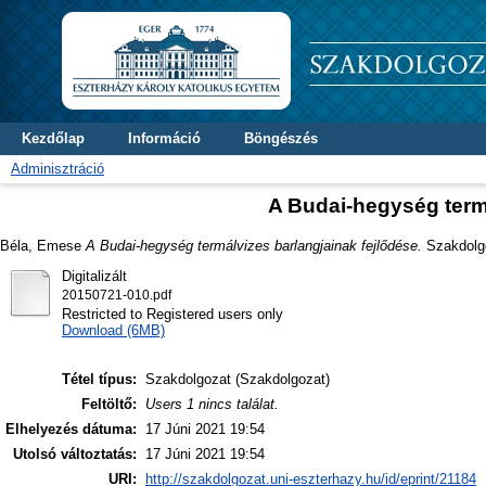
Kezdőlap
Információ
Böngészés
Adminisztráció
A Budai-hegység termá
Béla, Emese
A Budai-hegység termálvizes barlangjainak fejlődése.
Szakdolgo
Digitalizált
20150721-010.pdf
Restricted to Registered users only
Download (6MB)
Tétel típus:
Szakdolgozat (Szakdolgozat)
Feltöltő:
Users 1 nincs találat.
Elhelyezés dátuma:
17 Júni 2021 19:54
Utolsó változtatás:
17 Júni 2021 19:54
URI:
http://szakdolgozat.uni-eszterhazy.hu/id/eprint/21184