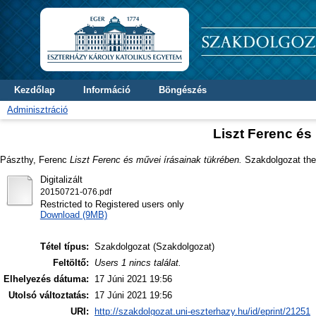
Kezdőlap
Információ
Böngészés
Adminisztráció
Liszt Ferenc és
Pászthy, Ferenc
Liszt Ferenc és művei írásainak tükrében.
Szakdolgozat thes
Digitalizált
20150721-076.pdf
Restricted to Registered users only
Download (9MB)
Tétel típus:
Szakdolgozat (Szakdolgozat)
Feltöltő:
Users 1 nincs találat.
Elhelyezés dátuma:
17 Júni 2021 19:56
Utolsó változtatás:
17 Júni 2021 19:56
URI:
http://szakdolgozat.uni-eszterhazy.hu/id/eprint/21251