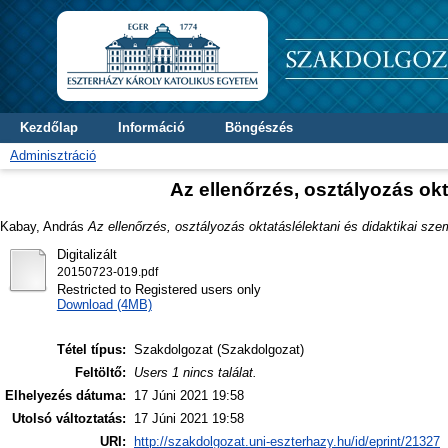
Kezdőlap
Információ
Böngészés
Adminisztráció
Az ellenőrzés, osztályozás ok
Kabay, András
Az ellenőrzés, osztályozás oktatáslélektani és didaktikai sze
Digitalizált
20150723-019.pdf
Restricted to Registered users only
Download (4MB)
Tétel típus:
Szakdolgozat (Szakdolgozat)
Feltöltő:
Users 1 nincs találat.
Elhelyezés dátuma:
17 Júni 2021 19:58
Utolsó változtatás:
17 Júni 2021 19:58
URI:
http://szakdolgozat.uni-eszterhazy.hu/id/eprint/21327