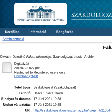
Kezdőlap
Információ
Böngészés
Adminisztráció
Fal
Okváth, Dezsőné
Falum népzenéje.
Szakdolgozat thesis, Archív.
Digitalizált
20150723-027.pdf
Restricted to Registered users only
Download (2MB)
Tétel típus:
Szakdolgozat (Szakdolgozat)
Feltöltő:
Users 1 nincs találat.
Elhelyezés dátuma:
17 Júni 2021 19:58
Utolsó változtatás:
17 Júni 2021 19:58
URI:
http://szakdolgozat.uni-eszterhazy.hu/id/eprint/21334