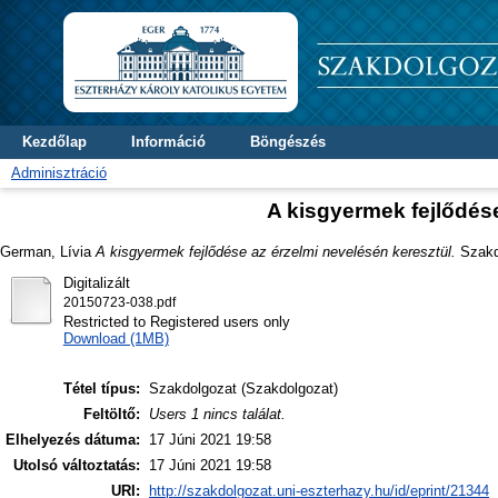
Kezdőlap
Információ
Böngészés
Adminisztráció
A kisgyermek fejlődése
German, Lívia
A kisgyermek fejlődése az érzelmi nevelésén keresztül.
Szakdo
Digitalizált
20150723-038.pdf
Restricted to Registered users only
Download (1MB)
Tétel típus:
Szakdolgozat (Szakdolgozat)
Feltöltő:
Users 1 nincs találat.
Elhelyezés dátuma:
17 Júni 2021 19:58
Utolsó változtatás:
17 Júni 2021 19:58
URI:
http://szakdolgozat.uni-eszterhazy.hu/id/eprint/21344