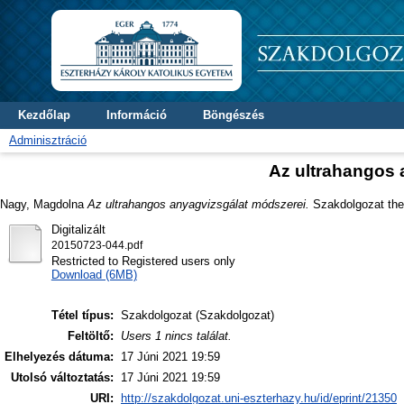
Kezdőlap
Információ
Böngészés
Adminisztráció
Az ultrahangos 
Nagy, Magdolna
Az ultrahangos anyagvizsgálat módszerei.
Szakdolgozat thes
Digitalizált
20150723-044.pdf
Restricted to Registered users only
Download (6MB)
Tétel típus:
Szakdolgozat (Szakdolgozat)
Feltöltő:
Users 1 nincs találat.
Elhelyezés dátuma:
17 Júni 2021 19:59
Utolsó változtatás:
17 Júni 2021 19:59
URI:
http://szakdolgozat.uni-eszterhazy.hu/id/eprint/21350